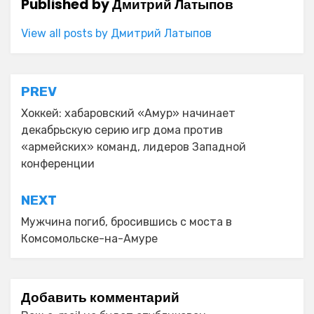
Published by
Дмитрий Латыпов
View all posts by Дмитрий Латыпов
Навигация
PREV
по
Хоккей: хабаровский «Амур» начинает
декабрьскую серию игр дома против
записям
«армейских» команд, лидеров Западной
конференции
NEXT
Мужчина погиб, бросившись с моста в
Комсомольске-на-Амуре
Добавить комментарий