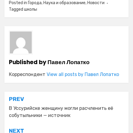
Posted in
Города
,
Наука и образование
,
Новости
Tagged
школы
Published by
Павел Лопатко
Корреспондент
View all posts by Павел Лопатко
Навигация
PREV
по
В Уссурийске женщину могли расчленить её
собутыльники — источник
записям
NEXT