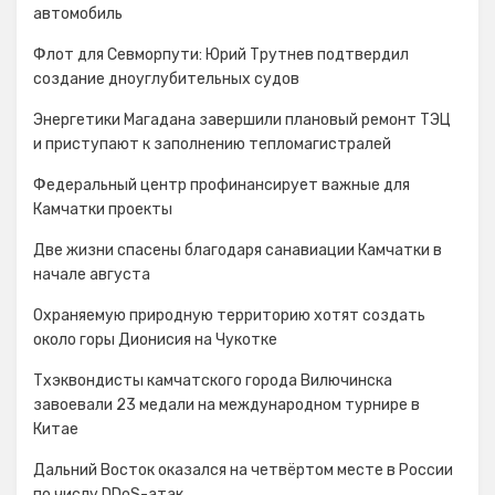
автомобиль
Флот для Севморпути: Юрий Трутнев подтвердил
создание дноуглубительных судов
Энергетики Магадана завершили плановый ремонт ТЭЦ
и приступают к заполнению тепломагистралей
Федеральный центр профинансирует важные для
Камчатки проекты
Две жизни спасены благодаря санавиации Камчатки в
начале августа
Охраняемую природную территорию хотят создать
около горы Дионисия на Чукотке
Тхэквондисты камчатского города Вилючинска
завоевали 23 медали на международном турнире в
Китае
Дальний Восток оказался на четвёртом месте в России
по числу DDoS-атак