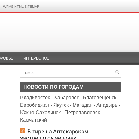
WPMS HTML SITEMAP
ОРОВЬЕ
ИНТЕРЕСНОЕ
НОВОСТИ ПО ГОРОДАМ
Владивосток
-
Хабаровск
-
Благовещенск
-
Биробиджан
-
Якутск
-
Магадан
-
Анадырь
-
Южно-Сахалинск
-
Петропавловск-
Камчатский
В тире на Аптекарском
застрелился человек