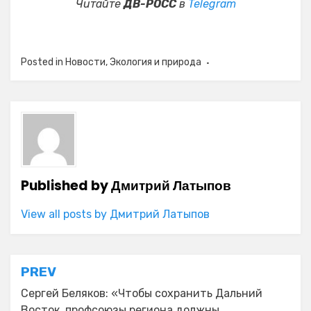
Читайте
ДВ-РОСС
в
Telegram
Posted in
Новости
,
Экология и природа
Published by
Дмитрий Латыпов
View all posts by Дмитрий Латыпов
Навигация
PREV
по
Сергей Беляков: «Чтобы сохранить Дальний
Восток, профсоюзы региона должны