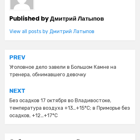
Published by
Дмитрий Латыпов
View all posts by Дмитрий Латыпов
Навигация
PREV
по
Уголовное дело завели в Большом Камне на
тренера, обнимавшего девочку
записям
NEXT
Без осадков 17 октября во Владивостоке,
температура воздуха +13…+15°C; в Приморье без
осадков, +12…+17°C