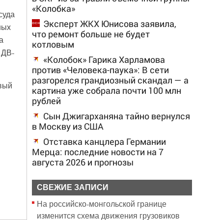
«Колобка»
суда
Эксперт ЖКХ Юнисова заявила,
ных
что ремонт больше не будет
а
котловым
 ДВ-
«Колобок» Гарика Харламова
против «Человека-паука»: В сети
разгорелся грандиозный скандал — а
вый
картина уже собрала почти 100 млн
рублей
Сын Джигарханяна тайно вернулся
в Москву из США
Отставка канцлера Германии
Мерца: последние новости на 7
августа 2026 и прогнозы
СВЕЖИЕ ЗАПИСИ
На российско‑монгольской границе
изменится схема движения грузовиков