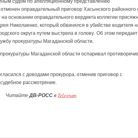
стным судом по апелляционному представлению
 отменен оправдательный приговор Хасынского районного 
ый на основании оправдательного вердикта коллегии присяж
рея Николаенко, который обвинялся в убийстве водителя н
родского округа путем выстрела в голову. Об этом передает
ужбу прокуратуры Магаданской области.
 прокуратуры Магаданской области оспаривал противоречи
огласился с доводами прокурора, отменив приговор с
судебное рассмотрение.
Читайте
ДВ-РОСС
в
Telegram