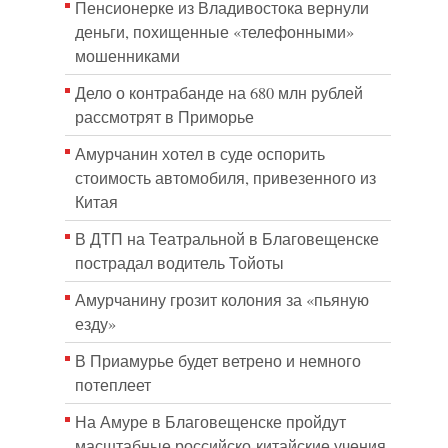
Пенсионерке из Владивостока вернули
деньги, похищенные «телефонными»
мошенниками
Дело о контрабанде на 680 млн рублей
рассмотрят в Приморье
Амурчанин хотел в суде оспорить
стоимость автомобиля, привезенного из
Китая
В ДТП на Театральной в Благовещенске
пострадал водитель Тойоты
Амурчанину грозит колония за «пьяную
езду»
В Приамурье будет ветрено и немного
потеплеет
На Амуре в Благовещенске пройдут
масштабные российско-китайские учения