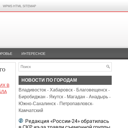
WPMS HTML SITEMAP
ОРОВЬЕ
ИНТЕРЕСНОЕ
го
НОВОСТИ ПО ГОРОДАМ
ИХ В
Владивосток
-
Хабаровск
-
Благовещенск
-
БЛА
Биробиджан
-
Якутск
-
Магадан
-
Анадырь
-
Южно-Сахалинск
-
Петропавловск-
Камчатский
Редакция «России-24» обратилась
в СКР из-за травли съемочной группы