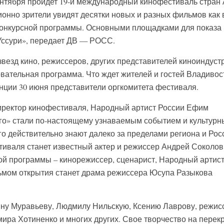
сентября пройдет 19-й международный кинофестиваль стран
онно зрители увидят десятки новых и разных фильмов как 
еконкурсной программы. Основными площадками для показа
«Уссури», передает ДВ — РОСС.
звезд кино, режиссеров, других представителей киноиндуст
вательная программа. Что ждет жителей и гостей Владивос
нции 30 июня представители оргкомитета фестиваля.
иректор кинофестиваля, Народный артист России Ефим
го» стали по-настоящему узнаваемым событием и культур
о действительно знают далеко за пределами региона и Рос
валя станет известный актер и режиссер Андрей Соколов
й программы – кинорежиссер, сценарист, Народный артис
ьмом открытия станет драма режиссера Юсупа Разыкова
ину Муравьеву, Людмилу Нильскую, Ксению Лаврову, режис
ра Хотиненко и многих других. Свое творчество на перек