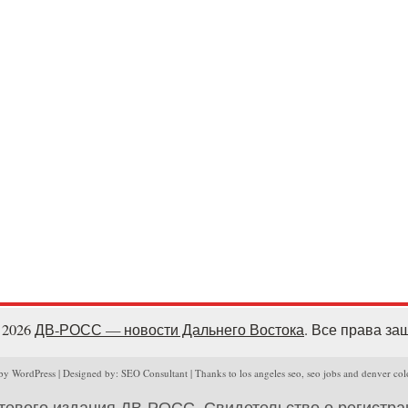
- 2026
ДВ-РОСС — новости Дальнего Востока
. Все права з
y WordPress | Designed by: SEO Consultant | Thanks to los angeles seo, seo jobs and denver col
тевого издания ДВ-РОСС. Свидетельство о регистр