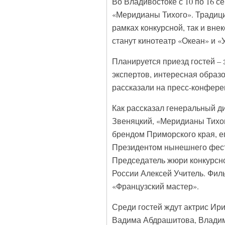
Во Владивостоке с 10 по 16 
«Меридианы Тихого». Традици
рамках конкурсной, так и вн
станут кинотеатр «Океан» и 
Планируется приезд гостей – 
экспертов, интересная образо
рассказали на пресс-конфере
Как рассказал генеральный д
Звеняцкий, «Меридианы Тихо
брендом Приморского края, ег
Президентом нынешнего фести
Председатель жюри конкурсно
России Алексей Учитель. Фил
«Французский мастер».
Среди гостей ждут актрис Ир
Вадима Абдрашитова, Владими