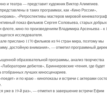
кино и театра — представит художник Виктор Алимпиев.
редставлены в таких программах, как «Кино России»,
анорама», «Ретроспективы мастеров мировой кинематограф
ективный показ фильмов Сергея Соловьева, старых добрых
и флоте, кино по произведениям Владимира Арсеньева – к 1
ющегося исследователя.
але прислано 1170 фильмов из 94 стран мира, поэтому мы
амму, достойную внимания», — отметил программный дирек
ыщенной образовательной программы, анализ творчества
 «Лаборатории дебютов», Бриннеровские чтения, где будет
а отобранных лучших киносценариев.
оедет» и по краю – кинопоказы и встречи с актерами сост
.
ся уже в 19-й раз», — отметил в завершение встречи Ефим