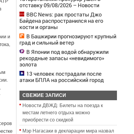
 АТР
отставку 09/08/2026 – Новости
в
BBC News: рак простаты Джо
Байдена распространился на его
кости и органы
В Башкирии прогнозируют крупный
рии и
град и сильный ветер
тока,
В Японии под водой обнаружили
рекордные запасы «невидимого»
золота
ным
13 человек пострадали после
атаки БПЛА на российский город
сии.
.
т
СВЕЖИЕ ЗАПИСИ
Новости ДВЖД: Билеты на поезда к
местам летнего отдыха можно
приобрести со скидкой
серов
Мэр Нагасаки в декларации мира назвал
рестке