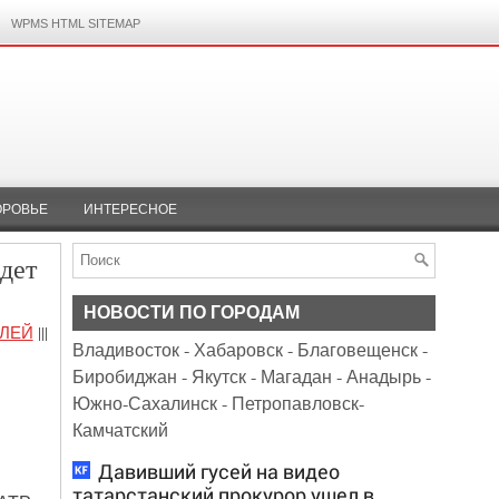
WPMS HTML SITEMAP
ОРОВЬЕ
ИНТЕРЕСНОЕ
дет
НОВОСТИ ПО ГОРОДАМ
БЛЕЙ
|||
Владивосток
-
Хабаровск
-
Благовещенск
-
Биробиджан
-
Якутск
-
Магадан
-
Анадырь
-
Южно-Сахалинск
-
Петропавловск-
Камчатский
Давивший гусей на видео
татарстанский прокурор ушел в