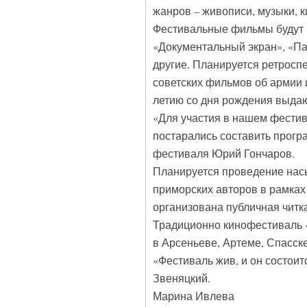
жанров – живописи, музыки, 
Фестивальные фильмы будут п
«Документальный экран», «П
другие. Планируется ретросп
советских фильмов об армии 
летию со дня рождения выда
«Для участия в нашем фестив
постарались составить прогр
фестиваля Юрий Гончаров.
Планируется проведение нас
приморских авторов в рамках
организована публичная читк
Традиционно кинофестиваль «п
в Арсеньеве, Артеме, Спасске
«Фестиваль жив, и он состоит
Звеняцкий.
Марина Ивлева