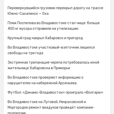
Перевернувшийся грузовик перекрыл дорогу на трассе
Южно-Сахалинск — Оха
Пляж Поспелова во Владивостоке стал чище: больше
400 кг мусора отправили на утилизацию
Крупный град накрыл Хабаровск и пригород
Во Владивостоке участковый-взяточник лишился
свободы на три года
Экстренная трепанация черепа потребовалась юной
жительнице Хабаровска в Приморье
Во Владивостоке проверяют информацию о
нарушителях на набережной Арсеньева
Футбол: «Динамо-Владивосток» проиграло «Волгарю»
Во Владивостоке на Луговой, Некрасовской и
Моргородке ремонт виадуков проведёт компания-
подрядчик