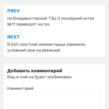
Навигация
PREV
по
На Владивостокской ТЭЦ-2 последний котел
№11 переводят на газ
записям
NEXT
В ЕАО злостной алиментщице заменили
условный срок на реальный
Добавить комментарий
Ваш e-mail не будет опубликован.
Комментарий