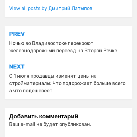
View all posts by Дмитрий Латыпов
Навигация
PREV
по
Ночью во Владивостоке перекроют
железнодорожный переезд на Второй Речке
записям
NEXT
С 1 июля продавцы изменят цены на
стройматериалы: Что подорожает больше всего,
а что подешевеет
Добавить комментарий
Ваш e-mail не будет опубликован.