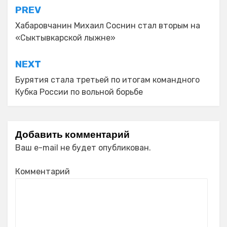
Навигация
PREV
по
Хабаровчанин Михаил Соснин стал вторым на
«Сыктывкарской лыжне»
записям
NEXT
Бурятия стала третьей по итогам командного
Кубка России по вольной борьбе
Добавить комментарий
Ваш e-mail не будет опубликован.
Комментарий