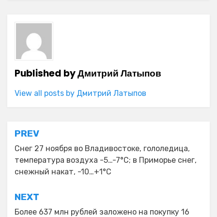
Published by
Дмитрий Латыпов
View all posts by Дмитрий Латыпов
Навигация
PREV
по
Снег 27 ноября во Владивостоке, гололедица,
температура воздуха -5…-7°C; в Приморье снег,
записям
снежный накат, -10…+1°C
NEXT
Более 637 млн рублей заложено на покупку 16