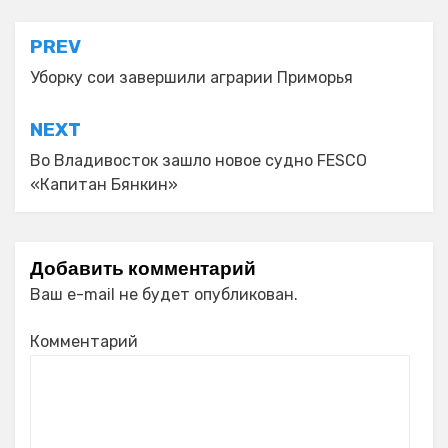
Навигация
PREV
по
Уборку сои завершили аграрии Приморья
записям
NEXT
Во Владивосток зашло новое судно FESCO
«Капитан Бянкин»
Добавить комментарий
Ваш e-mail не будет опубликован.
Комментарий