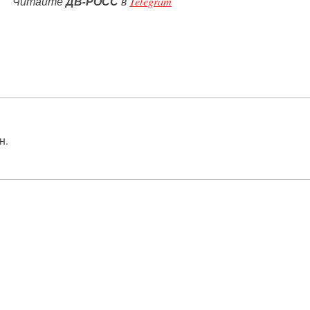
Читайте
ДВ-РОСС
в
Telegram
н.