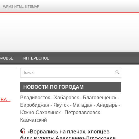
WPMS HTML SITEMAP
ОРОВЬЕ
ИНТЕРЕСНОЕ
НОВОСТИ ПО ГОРОДАМ
Владивосток
-
Хабаровск
-
Благовещенск
-
ВА –
Биробиджан
-
Якутск
-
Магадан
-
Анадырь
-
Южно-Сахалинск
-
Петропавловск-
Камчатский
«Ворвались на плечах, хлопцев
били в упор»: Алексеево-Дружковка