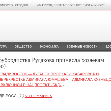
ДИВОСТОК СЕГОДНЯ
404 ERROR, CONTENT DOES NOT EXIST ANYMORE
ТУРА
ОБЩЕСТВО
ЭКОНОМИКА
ВОЕННЫЕ НОВОСТИ
ЗД
оубордистка Рудакова принесла хозяевам
ео)
ВЛАДИВОСТОК — ЛУГАНСК ПРОЕХАЛИ ХАБАРОВСК И
ПЕРЕКРЁСТКЕ АДМИРАЛА ЮМАШЕВА – АДМИРАЛА КУЗНЕЦО
 ВКЛЮЧИЛИ В НАЦПРОЕКТ «БКД»
»
ДВ-РОСС
NO COMMENTS