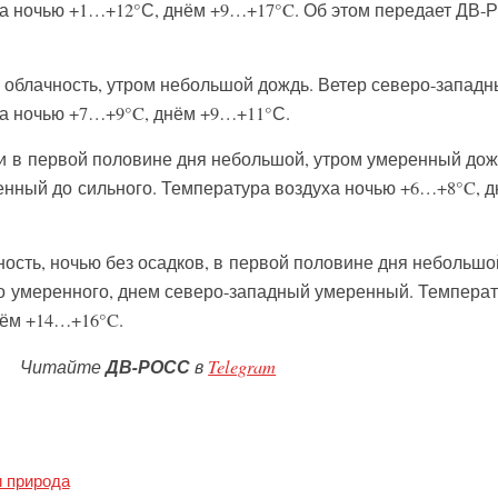
ха ночью +1…+12°С, днём +9…+17°C. Об этом передает ДВ
облачность, утром небольшой дождь. Ветер северо-западн
ха ночью +7…+9°C, днём +9…+11°С.
 и в первой половине дня небольшой, утром умеренный дож
нный до сильного. Температура воздуха ночью +6…+8°C, 
ость, ночью без осадков, в первой половине дня небольшо
о умеренного, днем северо-западный умеренный. Темпера
нём +14…+16°C.
Читайте
ДВ-РОСС
в
Telegram
и природа