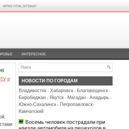
WPMS HTML SITEMAP
ОРОВЬЕ
ИНТЕРЕСНОЕ
ов
НТУ
|||
НОВОСТИ ПО ГОРОДАМ
Владивосток
-
Хабаровск
-
Благовещенск
-
Биробиджан
-
Якутск
-
Магадан
-
Анадырь
-
Южно-Сахалинск
-
Петропавловск-
Камчатский
ой,
Восемь человек пострадали при
стами
наезде автомобиля на пешеходов в