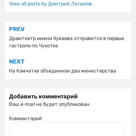
View all posts by Дмитрий Латыпов
Навигация
PREV
по
Драмтеатр имени Куваева отправится в первые
гастроли по Чукотке
записям
NEXT
На Камчатке объединили два министерства
Добавить комментарий
Ваш e-mail не будет опубликован.
Комментарий