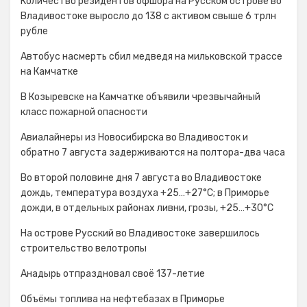
Количество резидентов офшора на Русском острове во
Владивостоке выросло до 138 с активом свыше 6 трлн
рубле
Автобус насмерть сбил медведя на мильковской трассе
на Камчатке
В Козыревске на Камчатке объявили чрезвычайный
класс пожарной опасности
Авиалайнеры из Новосибирска во Владивосток и
обратно 7 августа задерживаются на полтора-два часа
Во второй половине дня 7 августа во Владивостоке
дождь, температура воздуха +25…+27°С; в Приморье
дожди, в отдельных районах ливни, грозы, +25…+30°C
На острове Русский во Владивостоке завершилось
строительство велотропы
Анадырь отпраздновал своё 137-летие
Объёмы топлива на нефтебазах в Приморье