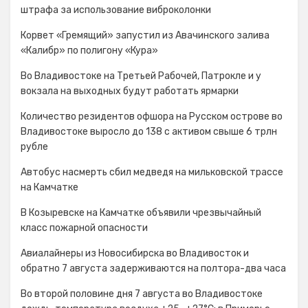
штрафа за использование виброколонки
Корвет «Гремящий» запустил из Авачинского залива
«Калибр» по полигону «Кура»
Во Владивостоке на Третьей Рабочей, Патрокле и у
вокзала на выходных будут работать ярмарки
Количество резидентов офшора на Русском острове во
Владивостоке выросло до 138 с активом свыше 6 трлн
рубле
Автобус насмерть сбил медведя на мильковской трассе
на Камчатке
В Козыревске на Камчатке объявили чрезвычайный
класс пожарной опасности
Авиалайнеры из Новосибирска во Владивосток и
обратно 7 августа задерживаются на полтора-два часа
Во второй половине дня 7 августа во Владивостоке