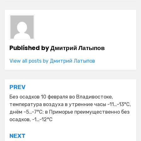
Published by
Дмитрий Латыпов
View all posts by Дмитрий Латыпов
Навигация
PREV
по
Без осадков 10 февраля во Владивостоке,
температура воздуха в утренние часы -11…-13°C,
записям
днём -5…-7°C; в Приморье преимущественно без
осадков, -1…-12°C
NEXT