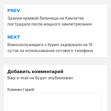
Навигация
PREV
по
Здание краевой больницы на Камчатке
пострадало после мощного землетрясения
записям
NEXT
Военнослужащего с Курил задержали на 15
суток за использование сотового телефона
Добавить комментарий
Ваш e-mail не будет опубликован.
Комментарий