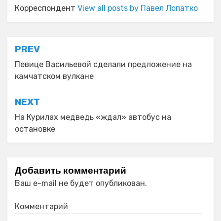
Корреспондент
View all posts by Павел Лопатко
Навигация
PREV
по
Певице Васильевой сделали предложение на
камчатском вулкане
записям
NEXT
На Курилах медведь «ждал» автобус на
остановке
Добавить комментарий
Ваш e-mail не будет опубликован.
Комментарий