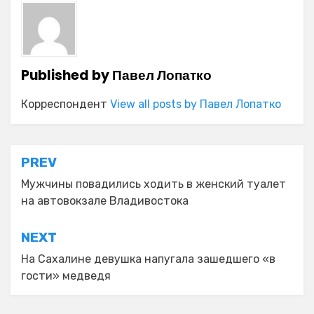
Published by
Павел Лопатко
Корреспондент
View all posts by Павел Лопатко
Навигация
PREV
по
Мужчины повадились ходить в женский туалет
на автовокзале Владивостока
записям
NEXT
На Сахалине девушка напугала зашедшего «в
гости» медведя