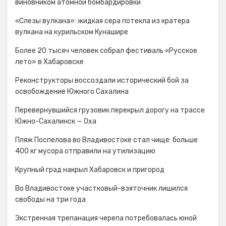
виновником атомной бомбардировки
«Слезы вулкана»: жидкая сера потекла из кратера
вулкана на курильском Кунашире
Более 20 тысяч человек собрал фестиваль «Русское
лето» в Хабаровске
Реконструкторы воссоздали исторический бой за
освобождение Южного Сахалина
Перевернувшийся грузовик перекрыл дорогу на трассе
Южно-Сахалинск — Оха
Пляж Поспелова во Владивостоке стал чище: больше
400 кг мусора отправили на утилизацию
Крупный град накрыл Хабаровск и пригород
Во Владивостоке участковый-взяточник лишился
свободы на три года
Экстренная трепанация черепа потребовалась юной