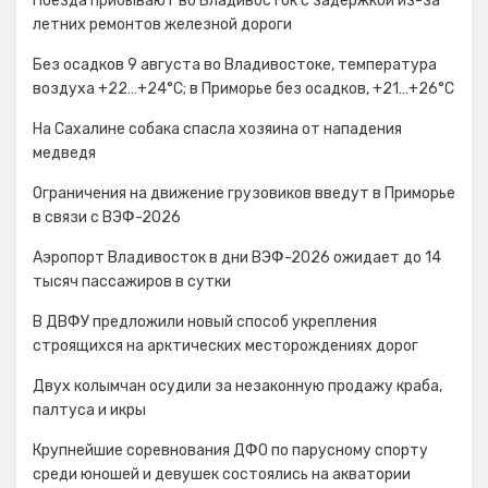
Поезда прибывают во Владивосток с задержкой из-за
летних ремонтов железной дороги
Без осадков 9 августа во Владивостоке, температура
воздуха +22…+24°C; в Приморье без осадков, +21…+26°C
На Сахалине собака спасла хозяина от нападения
медведя
Ограничения на движение грузовиков введут в Приморье
в связи с ВЭФ-2026
Аэропорт Владивосток в дни ВЭФ-2026 ожидает до 14
тысяч пассажиров в сутки
В ДВФУ предложили новый способ укрепления
строящихся на арктических месторождениях дорог
Двух колымчан осудили за незаконную продажу краба,
палтуса и икры
Крупнейшие соревнования ДФО по парусному спорту
среди юношей и девушек состоялись на акватории