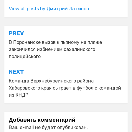
View all posts by Дмитрий Латыпов
Навигация
PREV
по
В Поронайске вызов к пьяному на пляже
закончился избиением сахалинского
записям
полицейского
NEXT
Команда Верхнебуреинского района
Хабаровского края сыграет в футбол с командой
из КНДР
Добавить комментарий
Ваш e-mail не будет опубликован.