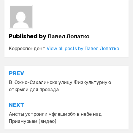
Published by
Павел Лопатко
Корреспондент
View all posts by Павел Лопатко
Навигация
PREV
по
В Южно-Сахалинске улицу Физкультурную
открыли для проезда
записям
NEXT
Аисты устроили «флешмоб» в небе над
Приамурьем (видео)