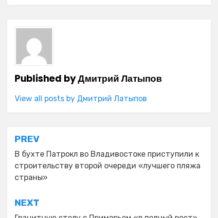
Published by
Дмитрий Латыпов
View all posts by Дмитрий Латыпов
Навигация
PREV
по
В бухте Патрокл во Владивостоке приступили к
строительству второй очереди «лучшего пляжа
записям
страны»
NEXT
Гранитную стелу с Приморьем «в полный рост»