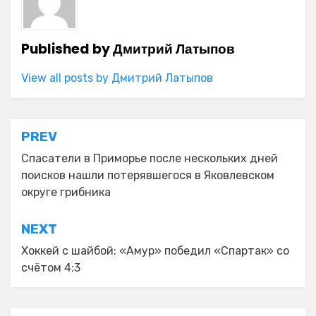
Published by
Дмитрий Латыпов
View all posts by Дмитрий Латыпов
Навигация
PREV
по
Спасатели в Приморье после нескольких дней
поисков нашли потерявшегося в Яковлевском
записям
округе грибника
NEXT
Хоккей с шайбой: «Амур» победил «Спартак» со
счётом 4:3