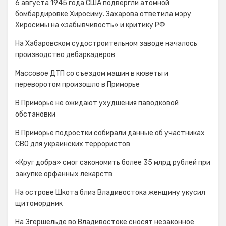
6 августа 1945 года США подвергли атомной
бомбардировке Хиросиму. Захарова ответила мэру
Хиросимы на «забывчивость» и критику РФ
На Хабаровском судостроительном заводе началось
производство дебаркадеров
Массовое ДТП со съездом машин в кюветы и
переворотом произошло в Приморье
В Приморье не ожидают ухудшения паводковой
обстановки
В Приморье подростки собирали данные об участниках
СВО для украинских террористов
«Круг добра» смог сэкономить более 35 млрд рублей при
закупке орфанных лекарств
На острове Шкота близ Владивостока женщину укусил
щитомордник
На Эгершельде во Владивостоке сносят незаконное