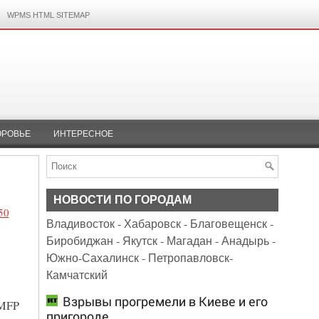
WPMS HTML SITEMAP
ОРОВЬЕ
ИНТЕРЕСНОЕ
НОВОСТИ ПО ГОРОДАМ
50
Владивосток
-
Хабаровск
-
Благовещенск
-
Биробиджан
-
Якутск
-
Магадан
-
Анадырь
-
Южно-Сахалинск
-
Петропавловск-
Камчатский
Взрывы прогремели в Киеве и его
 MFP
пригороде