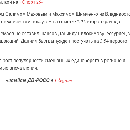
ылкой на
«Спорт 25»
.
ом Салимом Маховым и Максимом Шимченко из Владивост
техническим нокаутом на отметке 2:22 второго раунда.
емаев не оставил шансов Даниилу Евдокимову. Уссуриец 
ушающий. Даниил был вынужден постучать на 3:54 первого
 рост популярности смешанных единоборств в регионе и
мые впечатления.
Читайте
ДВ-РОСС
в
Telegram