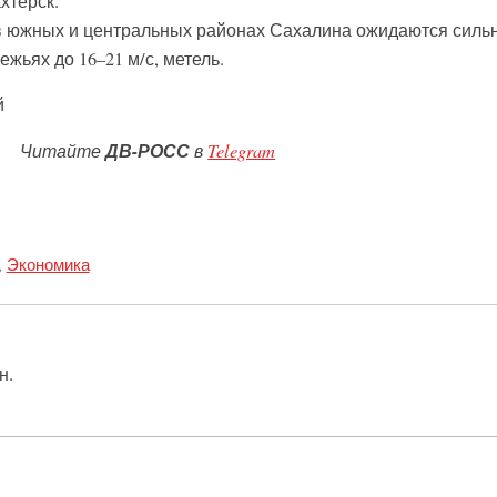
хтерск.
в южных и центральных районах Сахалина ожидаются силь
ежьях до 16–21 м/с, метель.
й
Читайте
ДВ-РОСС
в
Telegram
,
Экономика
н.