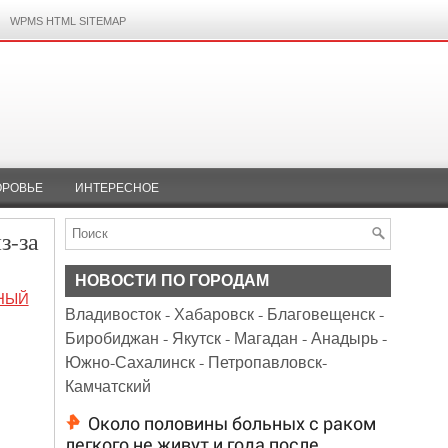
WPMS HTML SITEMAP
ОРОВЬЕ
ИНТЕРЕСНОЕ
з-за
НОВОСТИ ПО ГОРОДАМ
НЫЙ
Владивосток
-
Хабаровск
-
Благовещенск
-
Биробиджан
-
Якутск
-
Магадан
-
Анадырь
-
Южно-Сахалинск
-
Петропавловск-
Камчатский
Около половины больных с раком
легкого не живут и года после