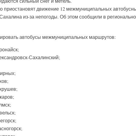
идаются сильный снег и метель.
но приостановят движение 12 межмуниципальных автобусн
 Сахалина из-за непогоды. Об этом сообщили в региональн
урсировать автобусы межмуниципальных маршрутов:
ронайск;
ксандровск-Сахалинский;
ирных;
хов;
хрушев;
каров;
лмск;
ельск;
егорск;
сногорск;