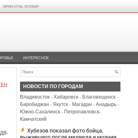
WPMS HTML SITEMAP
ОРОВЬЕ
ИНТЕРЕСНОЕ
ТЕН
НОВОСТИ ПО ГОРОДАМ
Владивосток
-
Хабаровск
-
Благовещенск
-
Биробиджан
-
Якутск
-
Магадан
-
Анадырь
-
Южно-Сахалинск
-
Петропавловск-
Камчатский
х
Хубезов показал фото бойца,
 ДВ-
выжившего после медведя и молнии