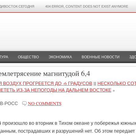
ДИВОСТОК СЕГОДНЯ
404 ERROR, CONTENT DOES NOT EXIST ANYMORE
ТУРА
ОБЩЕСТВО
ЭКОНОМИКА
ВОЕННЫЕ НОВОСТИ
ЗД
емлетрясение магнитудой 6,4
 ВОЗДУХ ПРОГРЕЕТСЯ ДО -6 ГРАДУСОВ
|||
НЕСКОЛЬКО СО
ЕТЕТЬ ИЗ-ЗА НЕПОГОДЫ НА ДАЛЬНЕМ ВОСТОКЕ
»
В-РОСС
NO COMMENTS
4 произошло во вторник в Тихом океане у побережья южны
анным, пострадавших и разрушений нет. Об этом передает