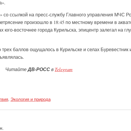
а».
 со ссылкой на пресс-службу Главного управления МЧС Р
летрясение произошло в 18:45 по местному времени в аква
ах юго-восточнее города Курильска, эпицентр залегал на гл
трех баллов ощущалось в Курильске и селах Буревестник 
бъявлялась.
Читайте
ДВ-РОСС
в
Telegram
твия
,
Экология и природа
н.