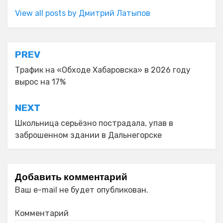
View all posts by Дмитрий Латыпов
Навигация
PREV
по
Трафик на «Обходе Хабаровска» в 2026 году
вырос на 17%
записям
NEXT
Школьница серьёзно пострадала, упав в
заброшенном здании в Дальнегорске
Добавить комментарий
Ваш e-mail не будет опубликован.
Комментарий