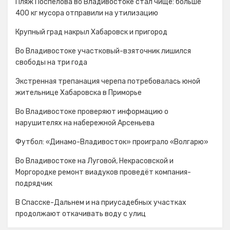
Пляж Поспелова во Владивостоке стал чище: больше
400 кг мусора отправили на утилизацию
Крупный град накрыл Хабаровск и пригород
Во Владивостоке участковый-взяточник лишился
свободы на три года
Экстренная трепанация черепа потребовалась юной
жительнице Хабаровска в Приморье
Во Владивостоке проверяют информацию о
нарушителях на набережной Арсеньева
Футбол: «Динамо-Владивосток» проиграло «Волгарю»
Во Владивостоке на Луговой, Некрасовской и
Моргородке ремонт виадуков проведёт компания-
подрядчик
В Спасске-Дальнем и на приусадебных участках
продолжают откачивать воду с улиц