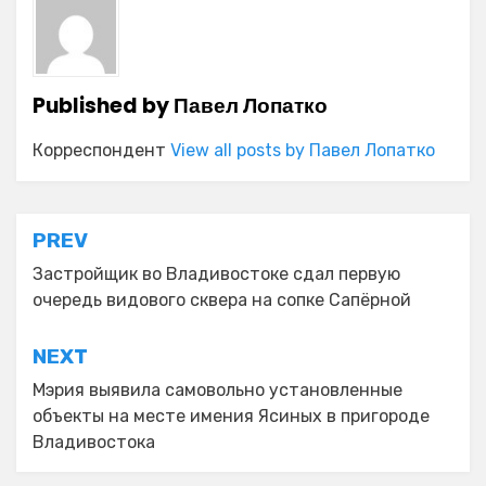
Published by
Павел Лопатко
Корреспондент
View all posts by Павел Лопатко
Навигация
PREV
по
Застройщик во Владивостоке сдал первую
очередь видового сквера на сопке Сапёрной
записям
NEXT
Мэрия выявила самовольно установленные
объекты на месте имения Ясиных в пригороде
Владивостока