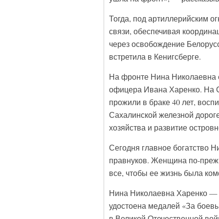
Тогда, под артиллерийским о
связи, обеспечивая координац
через освобождение Белорус
встретила в Кенигсберге.
На фронте Нина Николаевна 
офицера Ивана Харенко. На С
прожили в браке 40 лет, восп
Сахалинской железной дороге
хозяйства и развитие островн
Сегодня главное богатство Ни
правнуков. Женщина по-преж
все, чтобы ее жизнь была ко
Нина Николаевна Харенко — к
удостоена медалей «За боевые
в Великой Отечественной вой