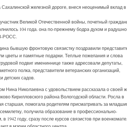
а Сахалинской железной дороге, внеся неоценимый вклад в
участник Великой Отечественной войны, почетный граждан
олнилось 104 года. она по-прежнему бодра духом и радушно
ДВ-РОСС.
дина бывшую фронтовую связистку поздравили представит
ли цветы и памятные подарки. Теплые пожелания и слова
 трудовой подвиг имениннице также адресовали депутаты,
кетного полка, представители ветеранских организаций,
и детских садов.
ом Нина Николаевна с удовольствием рассказала о своей ж
ково Кирилловского района Вологодской области. Росла в
мая старшая, помогала родителям присматривать за младш
 семилетку, получила образование в профессионально-
 в 1942 году, сразу после курсов связистов при военкомате
ают в мэрии областного центра.