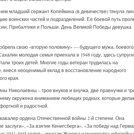
гнем младший сержант Копейкина (в девичестве) тянула ли
ию воинских частей и подразделений. Ее боевой путь прол
сии, Прибалтики и Польши. День Великой Победы девушка
обрела свою «вторую половину» — будущего мужа, боевого
ахалин молодая семья приехала в 1948 году, здесь супруги
итали троих детей. Многие годы ветеран трудилась на
, внеся неоценимый вклад в восстановление народного
ого края.
ны Николаевны – трое внуков и внучка, две правнучки и тр
нему окружена вниманием любящих родных, которые дела
мфортной и радостной.
авалер ордена Отечественной войны 2-й степени. Она
 заслуги», «За взятие Кенигсберга», «За победу над Герм
не 1941-1945 годов», медали Жукова и множества юбилейн