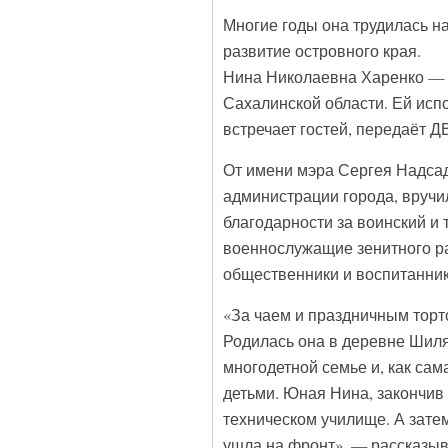
Многие годы она трудилась н
развитие островного края.
Нина Николаевна Харенко — 
Сахалинской области. Ей исп
встречает гостей, передаёт 
От имени мэра Сергея Надса
администрации города, вручи
благодарности за воинский и
военнослужащие зенитного ра
общественники и воспитанник
«За чаем и праздничным торт
Родилась она в деревне Шиля
многодетной семье и, как са
детьми. Юная Нина, закончив
техническом училище. А затем,
ушла на фронт», — рассказыв