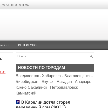
WPMS HTML SITEMAP
ОРОВЬЕ
ИНТЕРЕСНОЕ
на
НОВОСТИ ПО ГОРОДАМ
ХСЯ
Владивосток
-
Хабаровск
-
Благовещенск
-
Е
Биробиджан
-
Якутск
-
Магадан
-
Анадырь
-
Южно-Сахалинск
-
Петропавловск-
Камчатский
В Карелии дотла сгорел
деревянный дом (ФОТО)