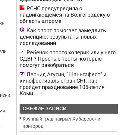
РСЧС предупредила о
надвигающемся на Волгоградскую
область шторме
ин
Как спорт помогает замедлить
деменцию: результаты новых
исследований
ели
Ребенок просто холерик или у него
СДВГ? Простые тесты, которые
помогут разобраться
Леонид Агутин, "Шаньгафест" и
кинофестиваль стран СНГ: как
пройдет празднование 105-летия
Коми
изни.
СВЕЖИЕ ЗАПИСИ
ими
Крупный град накрыл Хабаровск и
пригород
,