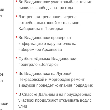
Во Владивостоке участковый-взяточник
лишился свободы на три года
нии
ег
Экстренная трепанация черепа
потребовалась юной жительнице
Хабаровска в Приморье
Во Владивостоке проверяют
информацию о нарушителях на
набережной Арсеньева
Футбол: «Динамо-Владивосток»
проиграло «Волгарю»
Во Владивостоке на Луговой,
ое
Некрасовской и Моргородке ремонт
ют
виадуков проведёт компания-подрядчик
В Спасске-Дальнем и на приусадебных
участках продолжают откачивать воду с
анией
улиц
ых