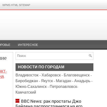
WPMS HTML SITEMAP
ОРОВЬЕ
ИНТЕРЕСНОЕ
ние
НОВОСТИ ПО ГОРОДАМ
КТ-
Владивосток
-
Хабаровск
-
Благовещенск
-
НА
Биробиджан
-
Якутск
-
Магадан
-
Анадырь
-
Южно-Сахалинск
-
Петропавловск-
Камчатский
BBC News: рак простаты Джо
Байдена распространился на его