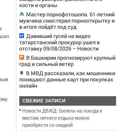
кости и органы
Мастер порнофотошопа. 61-летний
мужчина смастерил порнооткрытку и
в итоге пойдёт под суд
в
Давивший гусей на видео
ушал
татарстанский прокурор ушел в
отставку 09/08/2026 – Новости
В Башкирии прогнозируют крупный
град и сильный ветер
В МВД рассказали, как мошенники
похищают данные карт при покупках
тным
онлайн
ому
СВЕЖИЕ ЗАПИСИ
Новости ДВЖД: Билеты на поезда к
.
местам летнего отдыха можно
приобрести со скидкой