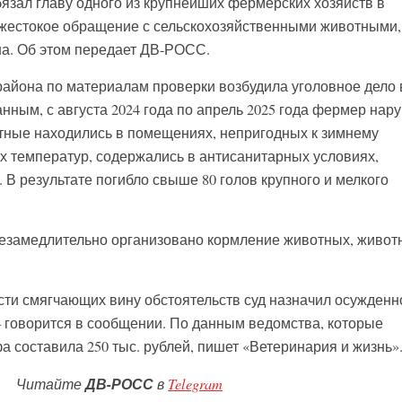
бязал главу одного из крупнейших фермерских хозяйств в
 жестокое обращение с сельскохозяйственными животными,
а. Об этом передает ДВ-РОСС.
района по материалам проверки возбудила уголовное дело 
нным, с августа 2024 года по апрель 2025 года фермер нар
тные находились в помещениях, непригодных к зимнему
х температур, содержались в антисанитарных условиях,
 В результате погибло свыше 80 голов крупного и мелкого
незамедлительно организовано кормление животных, живо
сти смягчающих вину обстоятельств суд назначил осужденн
 говорится в сообщении. По данным ведомства, которые
 составила 250 тыс. рублей, пишет «Ветеринария и жизнь»
Читайте
ДВ-РОСС
в
Telegram