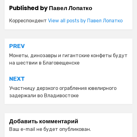
Published by
Павел Лопатко
Корреспондент
View all posts by Павел Лопатко
Навигация
PREV
по
Монеты, динозавры и гигантские конфеты будут
на шествии в Благовещенске
записям
NEXT
Участницу дерзкого ограбления ювелирного
задержали во Владивостоке
Добавить комментарий
Ваш e-mail не будет опубликован.