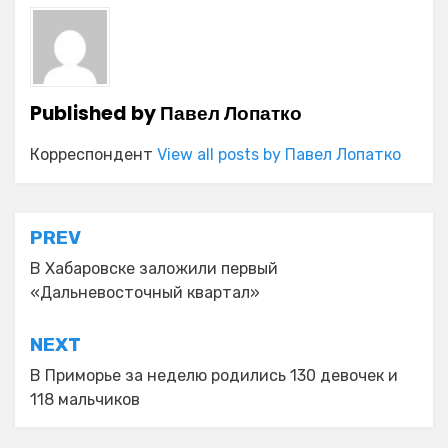
Published by
Павел Лопатко
Корреспондент
View all posts by Павел Лопатко
Навигация
PREV
по
В Хабаровске заложили первый
«Дальневосточный квартал»
записям
NEXT
В Приморье за неделю родились 130 девочек и
118 мальчиков