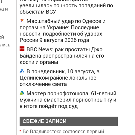
т
увеличилась точность попаданий по
ча и
объектам ВСУ
Масштабный удар по Одессе и
портам на Украине: Последние
новости, подробности об ударах
ей
России 9 августа 2026 года
ились
BBC News: рак простаты Джо
Байдена распространился на его
кости и органы
В понедельник, 10 августа, в
Целинском районе локальное
отключение света
Мастер порнофотошопа. 61-летний
мужчина смастерил порнооткрытку и
в итоге пойдёт под суд
СВЕЖИЕ ЗАПИСИ
Во Владивостоке состоялся первый