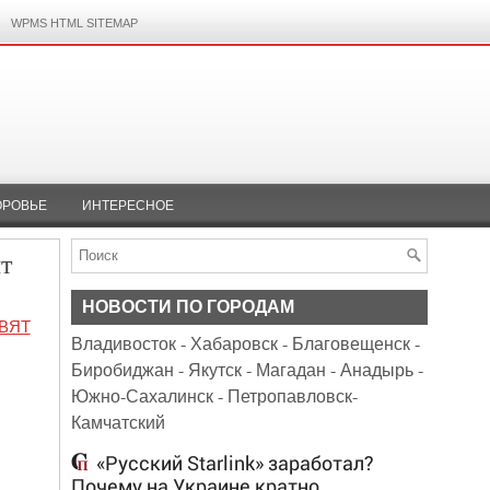
WPMS HTML SITEMAP
ОРОВЬЕ
ИНТЕРЕСНОЕ
т
НОВОСТИ ПО ГОРОДАМ
ВЯТ
Владивосток
-
Хабаровск
-
Благовещенск
-
Биробиджан
-
Якутск
-
Магадан
-
Анадырь
-
Южно-Сахалинск
-
Петропавловск-
Камчатский
«Русский Starlink» заработал?
Почему на Украине кратно