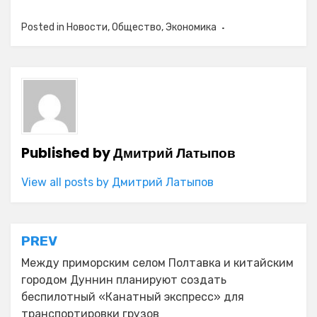
Posted in
Новости
,
Общество
,
Экономика
Published by
Дмитрий Латыпов
View all posts by Дмитрий Латыпов
Навигация
PREV
по
Между приморским селом Полтавка и китайским
городом Дуннин планируют создать
записям
беспилотный «Канатный экспресс» для
транспортировки грузов