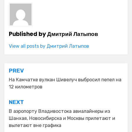
Published by
Дмитрий Латыпов
View all posts by Дмитрий Латыпов
Навигация
PREV
по
На Камчатке вулкан Шивелуч выбросил пепел на
12 километров
записям
NEXT
В аэропорту Владивостока авиалайнеры из
Шанхая, Новосибирска и Москвы прилетают и
вылетают вне графика