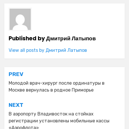
Published by
Дмитрий Латыпов
View all posts by Дмитрий Латыпов
Навигация
PREV
по
Молодой врач-хирург после ординатуры в
Москве вернулась в родное Приморье
записям
NEXT
В аэропорту Владивосток на стойках
регистрации установлены мобильные кассы
«Аэрофлота»