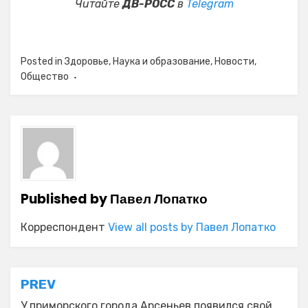
Читайте
ДВ-РОСС
в
Telegram
Posted in
Здоровье
,
Наука и образование
,
Новости
,
Общество
Published by
Павел Лопатко
Корреспондент
View all posts by Павел Лопатко
Навигация
PREV
У приморского города Арсеньев появился свой