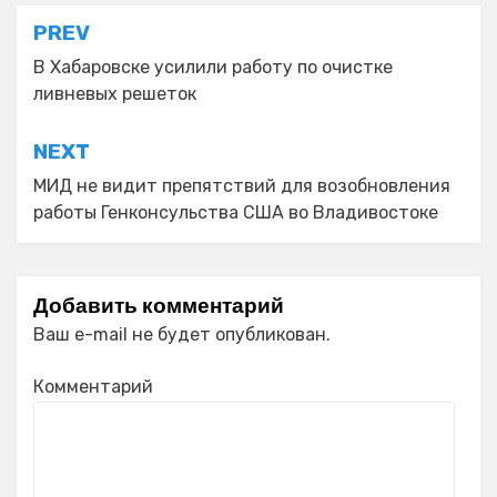
Навигация
PREV
по
В Хабаровске усилили работу по очистке
ливневых решеток
записям
NEXT
МИД не видит препятствий для возобновления
работы Генконсульства США во Владивостоке
Добавить комментарий
Ваш e-mail не будет опубликован.
Комментарий