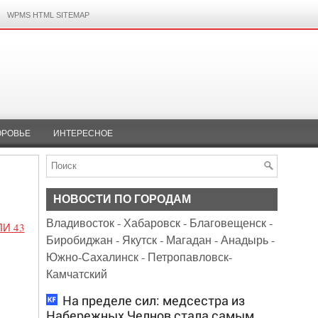
WPMS HTML SITEMAP
ОРОВЬЕ
ИНТЕРЕСНОЕ
НОВОСТИ ПО ГОРОДАМ
Владивосток
-
Хабаровск
-
Благовещенск
-
И 43
Биробиджан
-
Якутск
-
Магадан
-
Анадырь
-
Южно-Сахалинск
-
Петропавловск-
Камчатский
На пределе сил: медсестра из
Набережных Челнов стала самым