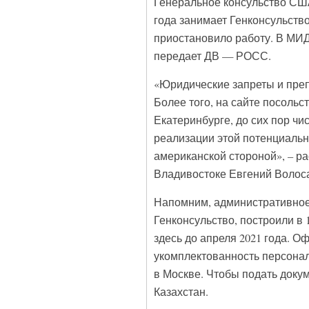
Генеральное консульство США 
года занимает Генконсульство
приостановило работу. В МИД 
передает ДВ — РОСС.
«Юридические запреты и преп
Более того, на сайте посольс
Екатеринбурге, до сих пор чи
реализации этой потенциально
американской стороной», – р
Владивостоке Евгений Волоса
Напомним, административное 
Генконсульство, построили в
здесь до апреля 2021 года. О
укомплектованность персонал
в Москве. Чтобы подать доку
Казахстан.