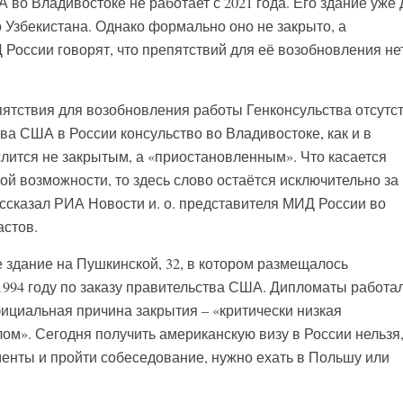
во Владивостоке не работает с 2021 года. Его здание уже 
 Узбекистана. Однако формально оно не закрыто, а
России говорят, что препятствий для её возобновления нет
ятствия для возобновления работы Генконсульства отсутст
тва США в России консульство во Владивостоке, как и в
слится не закрытым, а «приостановленным». Что касается
й возможности, то здесь слово остаётся исключительно за
ассказал РИА Новости и. о. представителя МИД России во
стов.
здание на Пушкинской, 32, в котором размещалось
 1994 году по заказу правительства США. Дипломаты работа
фициальная причина закрытия – «критически низкая
ом». Сегодня получить американскую визу в России нельзя
менты и пройти собеседование, нужно ехать в Польшу или