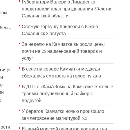
Губернатору Валерию Лимаренко
представили план празднования 80-летия
ром
Сахалинской области
Свежую горбушу привезли в Южно-
бель,
Сахалинск 8 августа
За неделю на Камчатке выросли цены
почти на 25 наименований товаров и
услуг
В селе на севере Камчатки медведи
тия)»
сбежались смотреть на голое пугало
ии
ию
В ДТП с «КамАЗом» на Камчатке тяжёлые
ии
травмы получили юный байкер с
о
подругой
У берегов Камчатки ночью произошло
землетрясение магнитудой 5,5
ности
Единый морской оператор доставил на