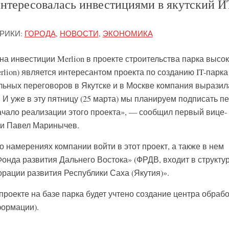
интересовалась инвестициями в якутский И
РИКИ:
ГОРОДА
,
НОВОСТИ
,
ЭКОНОМИКА
а инвестиции Merlion в проекте строительства парка высо
erlion) является интересантом проекта по созданию IT-парка
льных переговоров в Якутске и в Москве компания выразил
 И уже в эту пятницу (25 марта) мы планируем подписать п
ачало реализации этого проекта», — сообщил первый вице-
ии Павел Маринычев.
 намерениях компании войти в этот проект, а также в нем
онда развития Дальнего Востока» (ФРДВ, входит в структу
рации развития Республики Саха (Якутия)».
проекте на базе парка будет учтено создание центра обрабо
ормации).