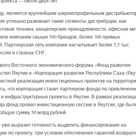
роекта — около двух лет.
году, является крупнейшим широкопрофильным дистрибьюто
ия успешно развивает такие сегменты дистрибуции, как:
товая техника, канцелярские принадлежности, офисная ме
феле компании свыше 500 брендов, более 300 прямых
. Партнерская сеть компании насчитывает более 5,5 тыс.
ссии и странах СНГ.
рвого Восточного экономического форума «Фонд развития
ьство Якутии и «Корпорация развития Республики Саха (Яку
естной реализации инвестиционных проектов на территор
сь, что корпорация станет партнером фонда по привлечен
и инфраструктурные проекты в Якутии. В рамках реализац
ода фонд провел инвестиционную сессию в Якутске, где был
 общую сумму 50 млрд рублей.
 уже выразил готовность выделить финансирование на
ию по проекту, при условии обеспечения гарантий возврат