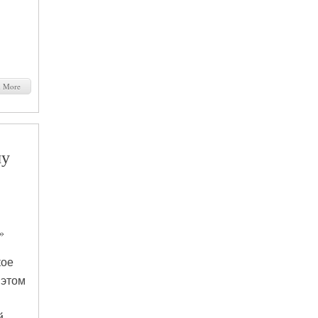
d More
му
»
кое
 этом
й