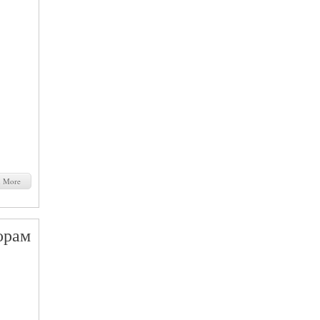
d More
орам