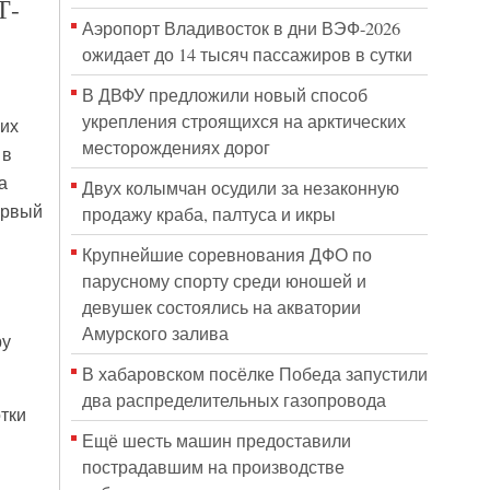
Т-
Аэропорт Владивосток в дни ВЭФ-2026
ожидает до 14 тысяч пассажиров в сутки
В ДВФУ предложили новый способ
укрепления строящихся на арктических
ких
месторождениях дорог
 в
а
Двух колымчан осудили за незаконную
ервый
продажу краба, палтуса и икры
Крупнейшие соревнования ДФО по
парусному спорту среди юношей и
девушек состоялись на акватории
Амурского залива
ру
В хабаровском посёлке Победа запустили
два распределительных газопровода
тки
Ещё шесть машин предоставили
пострадавшим на производстве