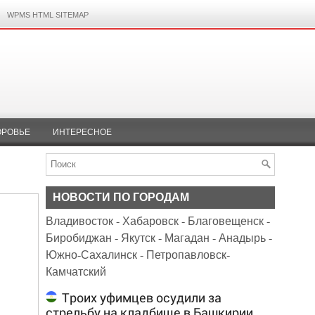
WPMS HTML SITEMAP
ОРОВЬЕ
ИНТЕРЕСНОЕ
НОВОСТИ ПО ГОРОДАМ
Владивосток
-
Хабаровск
-
Благовещенск
-
Биробиджан
-
Якутск
-
Магадан
-
Анадырь
-
Южно-Сахалинск
-
Петропавловск-
Камчатский
Троих уфимцев осудили за
стрельбу на кладбище в Башкирии