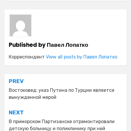
Published by
Павел Лопатко
Корреспондент
View all posts by Павел Лопатко
Навигация
PREV
по
Востоковед: указ Путина по Турции является
вынужденной мерой
записям
NEXT
В приморском Партизанске отремонтировали
детскую больницу и поликлинику при ней