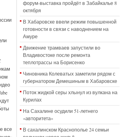
форум‑выставка пройдёт в Забайкалье 8
октября
оссии
В Хабаровске ввели режим повышенной
готовности в связи с наводнением на
Амуре
ели
Движение трамваев запустили во
Владивостоке после ремонта
C
теплотрассы на Борисенко
никам
Чиновника Колеватых заметили рядом с
дном
губернатором Демешиным в Хабаровске
видео
Поток жидкой серы хлынул из вулкана на
Tube
Курилах
ждут
боты
На Сахалине осудили 51-летнего
«авторитета»
е все
В сахалинском Краснополье 24 семьи