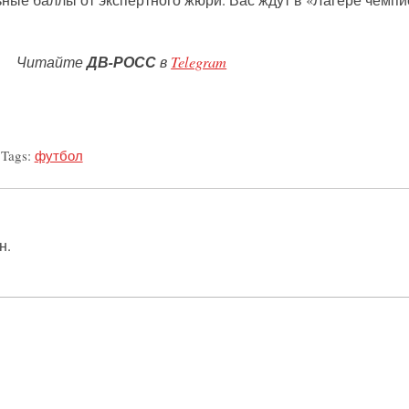
ьные баллы от экспертного жюри. Вас ждут в «Лагере чемп
Читайте
ДВ-РОСС
в
Telegram
Tags:
футбол
н.