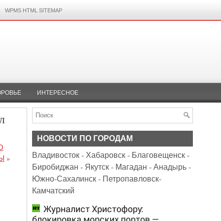
WPMS HTML SITEMAP
ОРОВЬЕ
ИНТЕРЕСНОЕ
л
НОВОСТИ ПО ГОРОДАМ
О
Владивосток
-
Хабаровск
-
Благовещенск
-
Ы
»
Биробиджан
-
Якутск
-
Магадан
-
Анадырь
-
Южно-Сахалинск
-
Петропавловск-
Камчатский
Журналист Христофору:
блокировка морских портов —