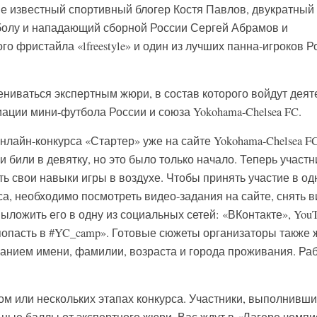
е известный спортивный блогер Костя Павлов, двукратный
болу и нападающий сборной России Сергей Абрамов и
 фристайла «lfreestyle» и один из лучших панна-игроков Р
ениваться экспертным жюри, в состав которого войдут деят
ации мини-футбола России и союза Yokohama-Chelsea FC.
нлайн-конкурса «Стартер» уже на сайте Yokohama-Chelsea F
и били в девятку, но это было только начало. Теперь участ
ь свои навыки игры в воздухе. Чтобы принять участие в о
са, необходимо посмотреть видео-задания на сайте, снять 
выложить его в одну из социальных сетей: «ВКонтакте», You
у попасть в #YC_camp». Готовые сюжеты организаторы также 
казанием имени, фамилии, возраста и города проживания. Ра
ом или нескольких этапах конкурса. Участники, выполнивши