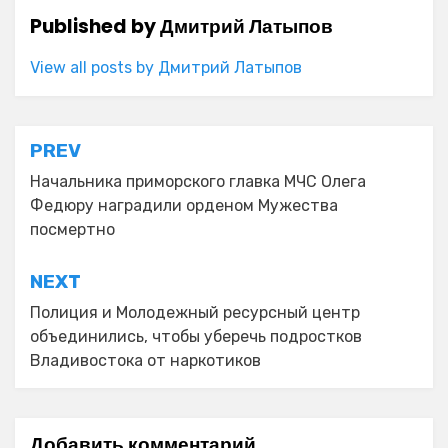
Published by
Дмитрий Латыпов
View all posts by Дмитрий Латыпов
Навигация
PREV
по
Начальника приморского главка МЧС Олега
Федюру наградили орденом Мужества
записям
посмертно
NEXT
Полиция и Молодежный ресурсный центр
объединились, чтобы уберечь подростков
Владивостока от наркотиков
Добавить комментарий