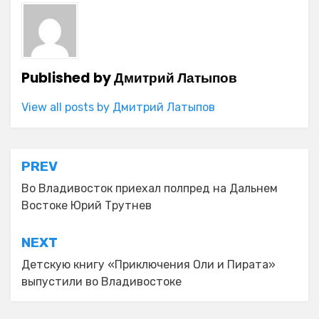
Published by
Дмитрий Латыпов
View all posts by Дмитрий Латыпов
Навигация
PREV
по
Во Владивосток приехал полпред на Дальнем
Востоке Юрий Трутнев
записям
NEXT
Детскую книгу «Приключения Оли и Пирата»
выпустили во Владивостоке