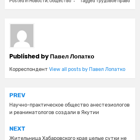
Posted in
Новости
,
Общество
Tagged
трудовое право
Published by
Павел Лопатко
Корреспондент
View all posts by Павел Лопатко
Навигация
PREV
по
Научно-практическое общество анестезиологов
и реаниматологов создали в Якутии
записям
NEXT
Жительница Хабаровского края целые сутки не