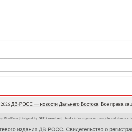
- 2026
ДВ-РОСС — новости Дальнего Востока
. Все права з
y WordPress | Designed by: SEO Consultant | Thanks to los angeles seo, seo jobs and denver col
тевого издания ДВ-РОСС. Свидетельство о регистр