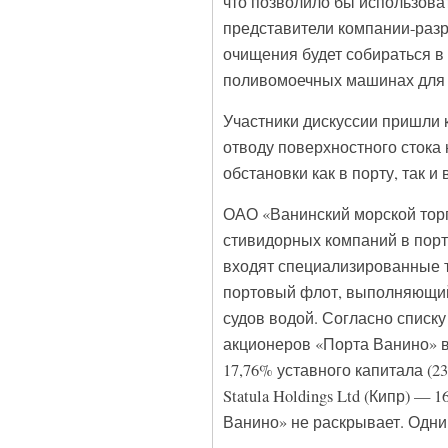
что позволило бы использова
представители компании-разра
очищения будет собираться в
поливомоечных машинах для о
Участники дискуссии пришли к
отводу поверхностного стока
обстановки как в порту, так и 
ОАО «Ванинский морской тор
стивидорных компаний в порт
входят специализированные 
портовый флот, выполняющий
судов водой. Согласно списку
акционеров «Порта Ванино» в
17,76% уставного капитала (2
Statula Holdings Ltd (Кипр) — 
Ванино» не раскрывает. Одни