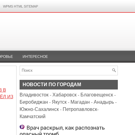
WPMS HTML SITEMAP
ОРОВЬЕ
ИНТЕРЕСНОЕ
НОВОСТИ ПО ГОРОДАМ
В В
Владивосток
-
Хабаровск
-
Благовещенск
-
ЁЛ ИЗ
Биробиджан
-
Якутск
-
Магадан
-
Анадырь
-
Южно-Сахалинск
-
Петропавловск-
Камчатский
Врач раскрыл, как распознать
опасный тромб