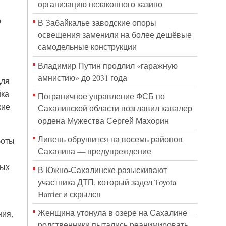
организацию незаконного казино
о
В Забайкалье заводские опоры
освещения заменили на более дешёвые
самодельные конструкции
Владимир Путин продлил «гаражную
амнистию» до 2031 года
для
йка
Пограничное управление ФСБ по
кие
Сахалинской области возглавил кавалер
ордена Мужества Сергей Махорин
Ливень обрушится на восемь районов
боты
Сахалина — предупреждение
ных
В Южно-Сахалинске разыскивают
участника ДТП, который задел Toyota
Harrier и скрылся
Женщина утонула в озере на Сахалине —
ния,
родственники пытались реанимировать