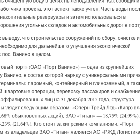
ть очищенную воду в целях пылеподавления. Как сообщили
ботчика проекта, этот аспект также учтен. Часть воды пос
 накопительные резервуары и затем использоваться в
рошения угольных складов и автомобильных дорог в порт
 выводу, что строительство сооружений по сбору, очистке и
 необходимо для дальнейшего улучшения экологической
в пос. Ванино в целом.
говый порт» (ОАО «Порт Ванино») — одна из крупнейших
у Ванино, в состав которой наряду с универсальными прич
терминалы: паромный, контейнерный и глиноземный, а так
 швартовые операции, перевозку пассажиров и снабжени
 аффилированных лиц на 31 декабря 2015 года, структура
ыглядит следующим образом: «Оперн Трейд Лтд» (Кипр) вл
3,68% обыкновенных акций), ЗАО «Титан» — 18,75% (24,99%),
16,23% (21,64%). Кто стоит за кипрскими компаниями, «Порт
м из владельцев ЗАО «Титан» является АО «РЖД Логистика