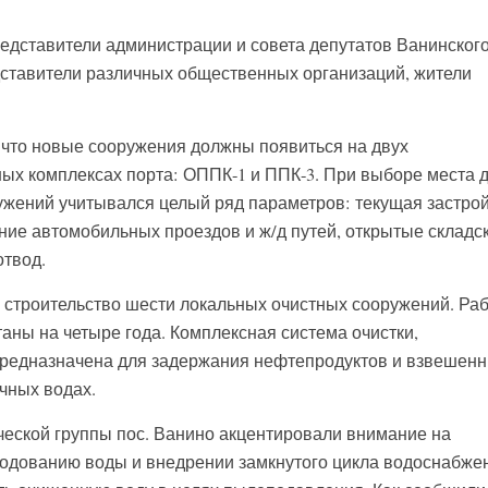
едставители администрации и совета депутатов Ванинског
ставители различных общественных организаций, жители
 что новые сооружения должны появиться на двух
ых комплексах порта: ОППК-1 и ППК-3. При выборе места 
ужений учитывался целый ряд параметров: текущая застро
ние автомобильных проездов и ж/д путей, открытые складс
твод.
я строительство шести локальных очистных сооружений. Ра
итаны на четыре года. Комплексная система очистки,
предназначена для задержания нефтепродуктов и взвешен
чных водах.
еской группы пос. Ванино акцентировали внимание на
одованию воды и внедрении замкнутого цикла водоснабже