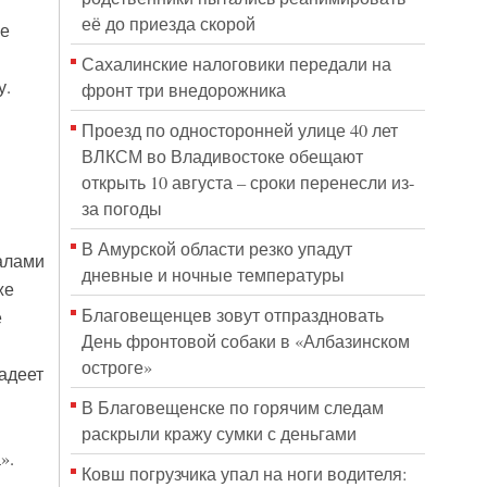
её до приезда скорой
ле
Сахалинские налоговики передали на
у.
фронт три внедорожника
Проезд по односторонней улице 40 лет
ВЛКСМ во Владивостоке обещают
открыть 10 августа – сроки перенесли из-
за погоды
В Амурской области резко упадут
алами
дневные и ночные температуры
же
Благовещенцев зовут отпраздновать
е
День фронтовой собаки в «Албазинском
остроге»
адеет
В Благовещенске по горячим следам
раскрыли кражу сумки с деньгами
».
Ковш погрузчика упал на ноги водителя: