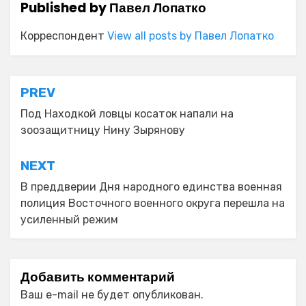
Published by
Павел Лопатко
Корреспондент
View all posts by Павел Лопатко
Навигация
PREV
по
Под Находкой ловцы косаток напали на
зоозащитницу Нину Зырянову
записям
NEXT
В преддверии Дня народного единства военная
полиция Восточного военного округа перешла на
усиленный режим
Добавить комментарий
Ваш e-mail не будет опубликован.