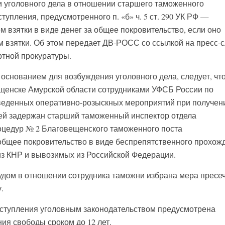
 уголовного дела в отношении старшего таможенного
тупления, предусмотренного п. «б» ч. 5 ст. 290 УК РФ —
 взятки в виде денег за общее покровительство, если оно
 взятки. Об этом передает ДВ-РОСС со ссылкой на пресс-
тной прокуратуры.
основанием для возбуждения уголовного дела, следует, что
вещенске Амурской области сотрудниками УФСБ России по
оведенных оперативно-розыскных мероприятий при получен
блей задержан старший таможенный инспектор отдела
цедур № 2 Благовещенского таможенного поста
общее покровительство в виде беспрепятственного прохож
из КНР и вывозимых из Российской Федерации.
удом в отношении сотрудника таможни избрана мера пресе
.
еступления уголовным законодательством предусмотрена
ия свободы сроком до 12 лет.