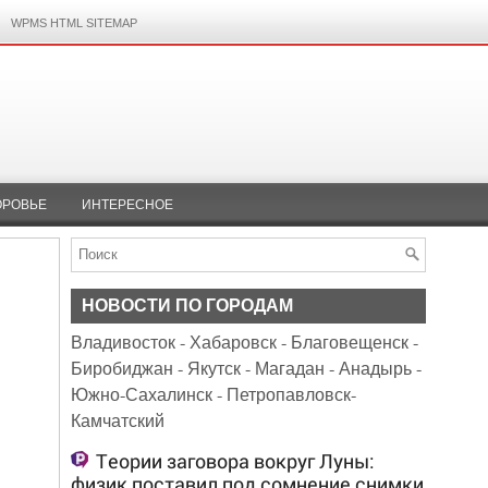
WPMS HTML SITEMAP
ОРОВЬЕ
ИНТЕРЕСНОЕ
НОВОСТИ ПО ГОРОДАМ
Владивосток
-
Хабаровск
-
Благовещенск
-
Биробиджан
-
Якутск
-
Магадан
-
Анадырь
-
Южно-Сахалинск
-
Петропавловск-
Камчатский
Теории заговора вокруг Луны:
физик поставил под сомнение снимки