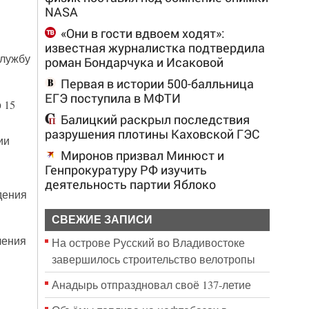
NASA
«Они в гости вдвоем ходят»:
известная журналистка подтвердила
службу
роман Бондарчука и Исаковой
Первая в истории 500-балльница
ЕГЭ поступила в МФТИ
 15
Балицкий раскрыл последствия
разрушения плотины Каховской ГЭС
ии
Миронов призвал Минюст и
Генпрокуратуру РФ изучить
деятельность партии Яблоко
дения
СВЕЖИЕ ЗАПИСИ
чения
На острове Русский во Владивостоке
завершилось строительство велотропы
Анадырь отпраздновал своё 137-летие